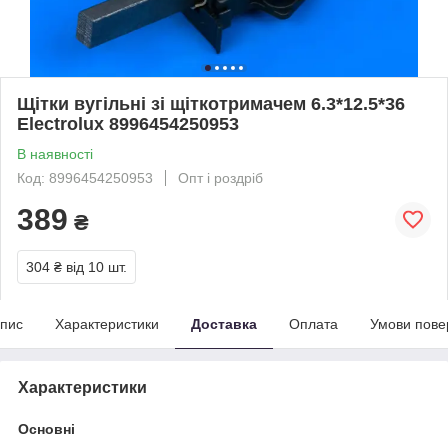
Щітки вугільні зі щіткотримачем 6.3*12.5*36
Electrolux 8996454250953
В наявності
Код: 8996454250953
Опт і роздріб
389
₴
304 ₴
від 10 шт.
пис
Характеристики
Доставка
Оплата
Умови пове
Характеристики
Основні