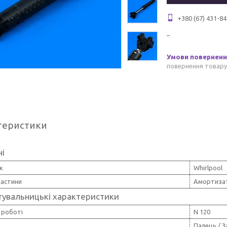
+380 (67) 431-84
повернення товару
теристики
ні
к
Whirlpool
частини
Амортиза
тувальницькі характеристики
 роботі
N 120
Палець / З