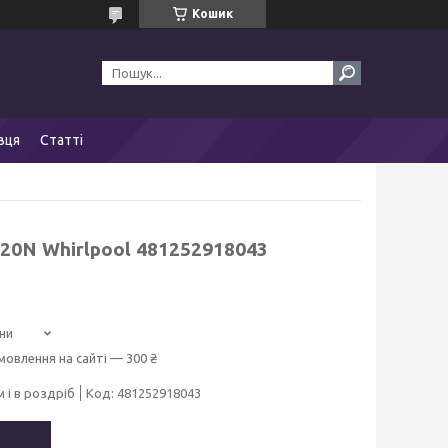
Кошик
вця
Статті
20N Whirlpool 481252918043
ни
мовлення на сайті — 300 ₴
 і в роздріб
Код:
481252918043