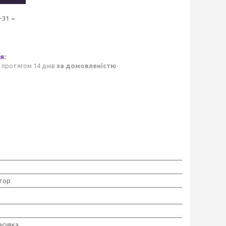
-31
 протягом 14 днів
за домовленістю
тор
асувка