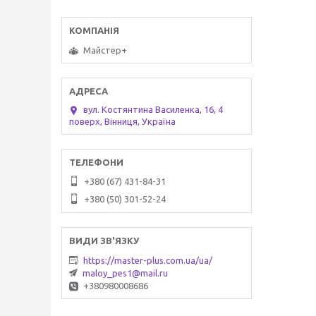
Майстер+
вул. Костянтина Василенка, 16, 4
поверх, Вінниця, Україна
+380 (67) 431-84-31
+380 (50) 301-52-24
https://master-plus.com.ua/ua/
maloy_pes1@mail.ru
+380980008686