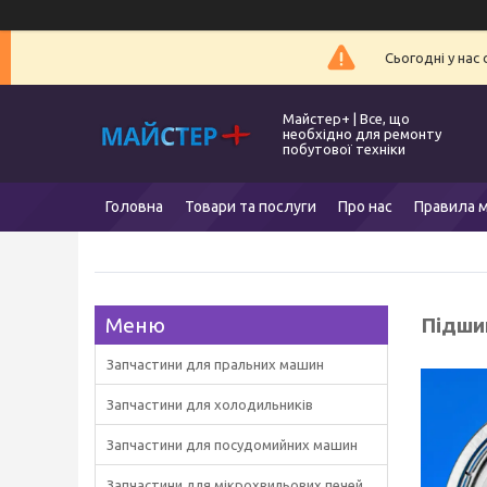
Сьогодні у нас
Майстер+ | Все, що
необхідно для ремонту
побутової техніки
Головна
Товари та послуги
Про нас
Правила м
Підши
Запчастини для пральних машин
Запчастини для холодильників
Запчастини для посудомийних машин
Запчастини для мікрохвильових печей