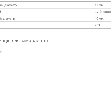
ній діаметр
17 мм.
й
ZZ (закри
й діаметр
40 мм.
203
ація для замовлення
₴