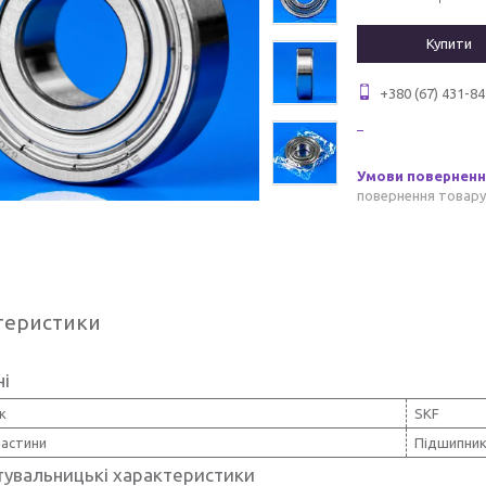
Купити
+380 (67) 431-84
повернення товару
теристики
ні
к
SKF
частини
Підшипни
тувальницькі характеристики