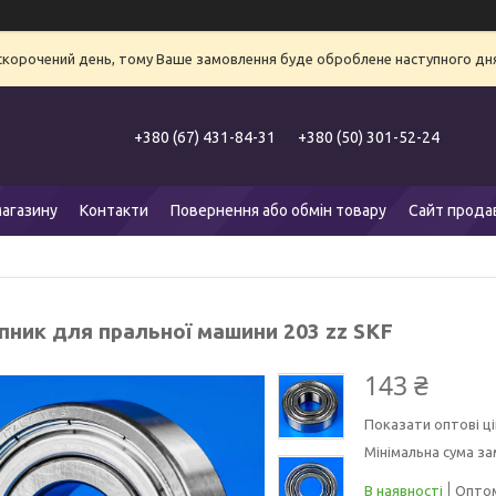
 скорочений день, тому Ваше замовлення буде оброблене наступного дня
+380 (67) 431-84-31
+380 (50) 301-52-24
агазину
Контакти
Повернення або обмін товару
Сайт прода
пник для пральної машини 203 zz SKF
143 ₴
Показати оптові ці
Мінімальна сума за
В наявності
Оптом