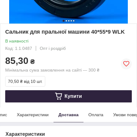
Сальник для пральної машини 40*55*9 WLK
В наявності
Код: 1.1.0487
Опт і роздріб
85,30
₴
Мінімальна сума замовлення на сайті — 300 ₴
70,50 ₴
від 10 шт.
Купити
пис
Характеристики
Доставка
Оплата
Умови пове
Характеристики