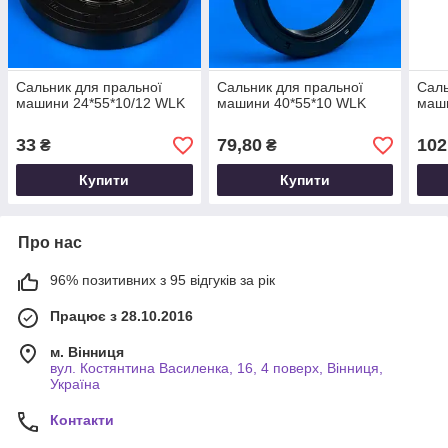
Сальник для пральної
Сальник для пральної
Саль
машини 24*55*10/12 WLK
машини 40*55*10 WLK
маш
33
79,80
102
₴
₴
Купити
Купити
Про нас
96% позитивних з 95 відгуків за рік
Працює з 28.10.2016
м. Вінниця
вул. Костянтина Василенка, 16, 4 поверх, Вінниця,
Україна
Контакти