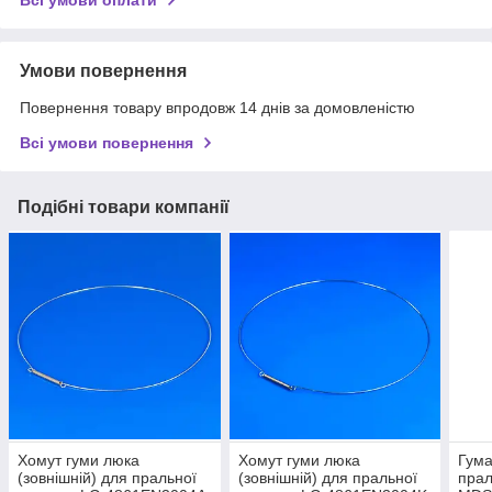
Умови повернення
Повернення товару впродовж 14 днів за домовленістю
Всі умови повернення
Подібні товари компанії
Хомут гуми люка
Хомут гуми люка
Гума
(зовнішній) для пральної
(зовнішній) для пральної
пра