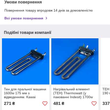
Умови повернення
Повернення товару впродовж 14 днів за домовленістю
Всі умови повернення
Подібні товари компанії
Тен для пральної машини
Нагрівальний елемент
ТЕН
1600w 175 мм з
(ТЕН) Thermowatt (у
190 
відведенням. Kawai
пакованні Indesit) 1700w
190 мм, з відведенням.
271
481
337
₴
₴