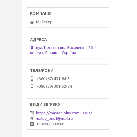
Майстер+
вул. Костянтина Василенка, 16, 4
поверх, Вінниця, Україна
+380 (67) 431-84-31
+380 (50) 301-52-24
https://master-plus.com.ua/ua/
maloy_pes1@mail.ru
+380980008686