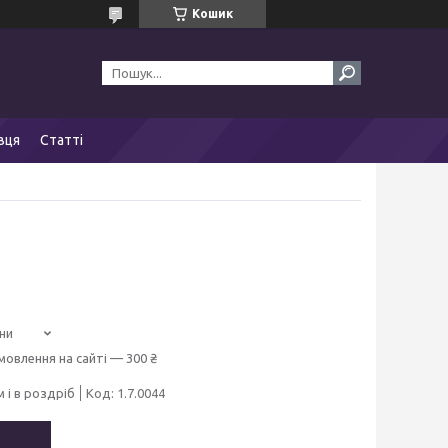
Кошик
вця
Статті
ни
мовлення на сайті — 300 ₴
 і в роздріб
Код:
1.7.0044