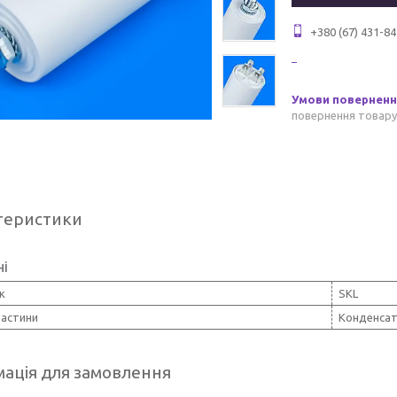
+380 (67) 431-84
повернення товару
теристики
ні
к
SKL
частини
Конденса
ація для замовлення