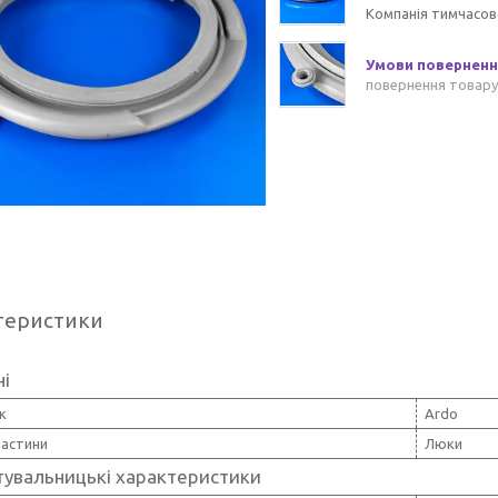
Компанія тимчасов
повернення товару
теристики
ні
к
Ardo
частини
Люки
тувальницькі характеристики