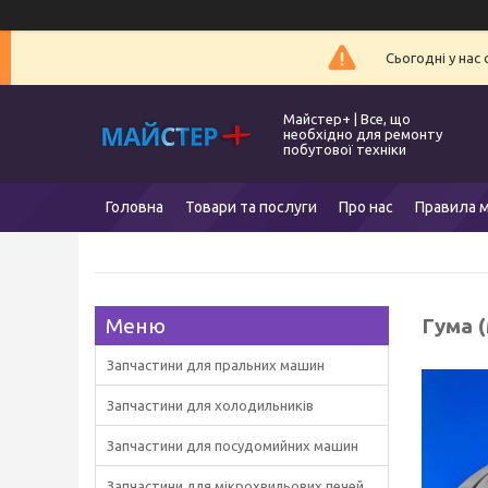
Сьогодні у нас
Майстер+ | Все, що
необхідно для ремонту
побутової техніки
Головна
Товари та послуги
Про нас
Правила м
Гума 
Запчастини для пральних машин
Запчастини для холодильників
Запчастини для посудомийних машин
Запчастини для мікрохвильових печей