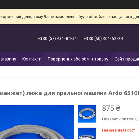
 скорочений день, тому Ваше замовлення буде оброблене наступного дня
+380 (67) 431-84-31
+380 (50) 301-52-24
агазину
Контакти
Повернення або обмін товару
Сайт прода
(манжет) люка для пральної машини Ardo 6510
875 ₴
Показати оптові ці
Немає в наявності