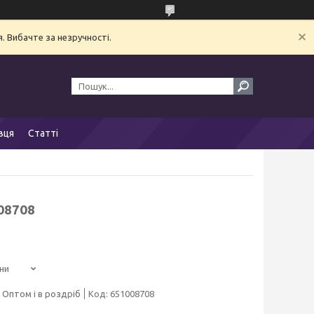
. Вибачте за незручності.
вця
Статті
08708
ни
Оптом і в роздріб
Код:
651008708