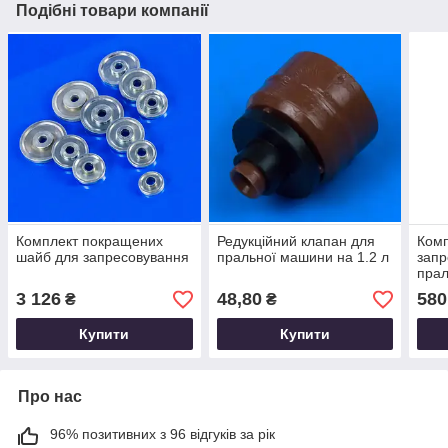
Подібні товари компанії
Комплект покращених
Редукційний клапан для
Комп
шайб для запресовування
пральної машини на 1.2 л
запр
пра
3 126
48,80
580
₴
₴
Купити
Купити
Про нас
96% позитивних з 96 відгуків за рік