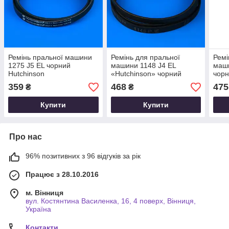
Ремінь пральної машини
Ремінь для пральної
Ремі
1275 J5 EL чорний
машини 1148 J4 EL
маши
Hutchinson
«Hutchinson» чорний
чорн
359
468
475
₴
₴
Купити
Купити
Про нас
96% позитивних з 96 відгуків за рік
Працює з 28.10.2016
м. Вінниця
вул. Костянтина Василенка, 16, 4 поверх, Вінниця,
Україна
Контакти