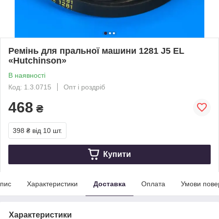
Ремінь для пральної машини 1281 J5 EL
«Hutchinson»
В наявності
Код: 1.3.0715
Опт і роздріб
468
₴
398 ₴
від 10 шт.
Купити
пис
Характеристики
Доставка
Оплата
Умови пове
Характеристики