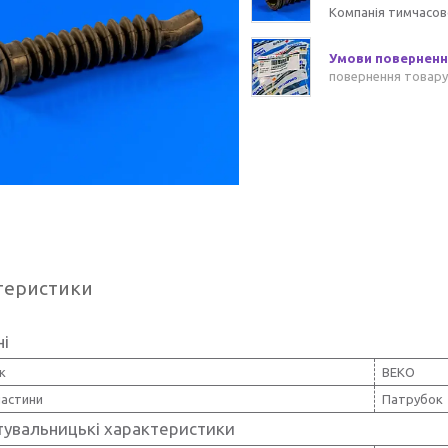
Компанія тимчасов
повернення товару
теристики
ні
к
BEKO
частини
Патрубок
тувальницькі характеристики