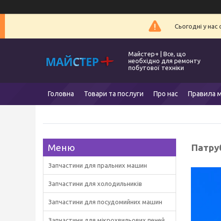
Сьогодні у нас
Майстер+ | Все, що
необхідно для ремонту
побутової техніки
Головна
Товари та послуги
Про нас
Правила м
Патру
Запчастини для пральних машин
Запчастини для холодильників
Запчастини для посудомийних машин
Запчастини для мікрохвильових печей