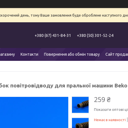
 скорочений день, тому Ваше замовлення буде оброблене наступного дня
+380 (67) 431-84-31
+380 (50) 301-52-24
агазину
Контакти
Повернення або обмін товару
Сайт прода
бок повітровідводу для пральної машини Beko
259 ₴
Показати оптові ці
Немає в наявності