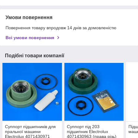
Умови повернення
Повернення товару впродовж 14 днів за домовленістю
Всі умови повернення
Подібні товари компанії
Суппорт підшипників для
Суппорт під 203
Підш
пральної машини
підшипник Electrolux
маши
Electrolux 4071430971
4071430963 (права різь)