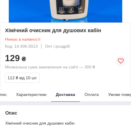
Хімічний очисник для душових кабін
Немає в наявності
Код: 14.406.0013
Опт і роздріб
129
₴
Мінімальна сума замовлення на сайті — 300 ₴
112 ₴
від 10 шт.
пис
Характеристики
Доставка
Оплата
Умови пове
Опис
Хімічний очисник для душових кабін