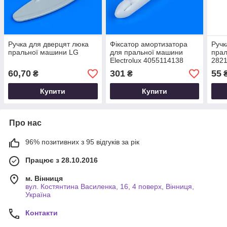
Ручка для дверцят люка
Фіксатор амортизатора
Ручк
пральної машини LG
для пральної машини
прал
Electrolux 4055114138
282
Original
60,70
301
55
₴
₴
Купити
Купити
Про нас
96% позитивних з 95 відгуків за рік
Працює з 28.10.2016
м. Вінниця
вул. Костянтина Василенка, 16, 4 поверх, Вінниця,
Україна
Контакти