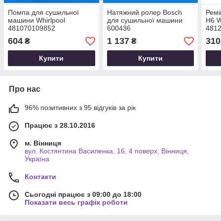
Помпа для сушильної
Натяжний ролер Bosch
Ремі
машини Whirlpool
для сушильної машини
H6 W
481070109852
600436
4812
для 
604
1 137
310
₴
₴
Купити
Купити
Про нас
96% позитивних з 95 відгуків за рік
Працює з 28.10.2016
м. Вінниця
вул. Костянтина Василенка, 16, 4 поверх, Вінниця,
Україна
Контакти
Сьогодні працює з 09:00 до 18:00
Показати весь графік роботи