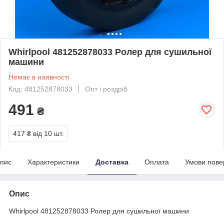
Whirlpool 481252878033 Ролер для сушильної
машини
Немає в наявності
Код: 481252878033
Опт і роздріб
491
₴
417 ₴
від 10 шт.
пис
Характеристики
Доставка
Оплата
Умови пове
Опис
Whirlpool 481252878033 Ролер для сушильної машини