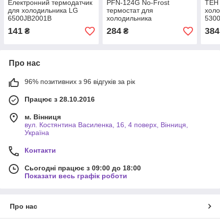
Електронний термодатчик
PFN-124G No-Frost
ТЕН 
для холодильника LG
термостат для
холо
6500JB2001B
холодильника
530
Samsung/LG
141
284
384
₴
₴
Про нас
96% позитивних з 96 відгуків за рік
Працює з 28.10.2016
м. Вінниця
вул. Костянтина Василенка, 16, 4 поверх, Вінниця,
Україна
Контакти
Сьогодні працює з 09:00 до 18:00
Показати весь графік роботи
Про нас