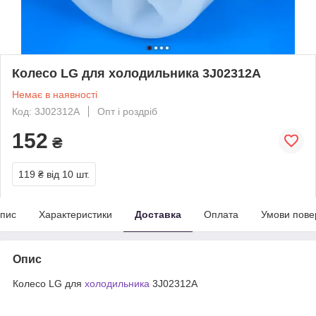
Колесо LG для холодильника 3J02312A
Немає в наявності
Код: 3J02312A
Опт і роздріб
152
₴
119 ₴
від 10 шт.
пис
Характеристики
Доставка
Оплата
Умови пове
Опис
Колесо LG для
холодильника
3J02312A