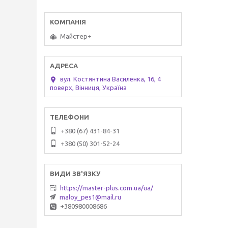
Майстер+
вул. Костянтина Василенка, 16, 4
поверх, Вінниця, Україна
+380 (67) 431-84-31
+380 (50) 301-52-24
https://master-plus.com.ua/ua/
maloy_pes1@mail.ru
+380980008686