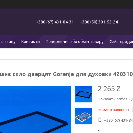
+380 (67) 431-84-31
+380 (50) 301-52-24
агазину
Контакти
Повернення або обмін товару
Сайт прода
ішнє скло дверцят Gorenje для духовки 420310
2 265 ₴
Показати оптові ці
Немає в наявності
+380 (67) 431-84