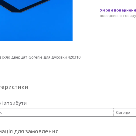
повернення товару
 скло дверцят Gorenje для духовки 420310
теристики
і атрибути
к
Gorenje
ація для замовлення