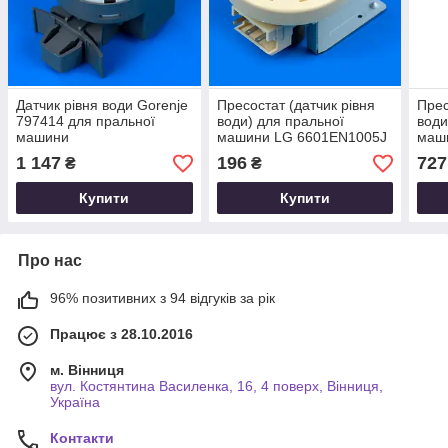
Датчик рівня води Gorenje
Пресостат (датчик рівня
Прес
797414 для пральної
води) для пральної
води
машини
машини LG 6601EN1005J
маш
1 147
196
727
₴
₴
Купити
Купити
Про нас
96% позитивних з 94 відгуків за рік
Працює з 28.10.2016
м. Вінниця
вул. Костянтина Василенка, 16, 4 поверх, Вінниця,
Україна
Контакти