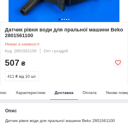
Датчик рівня води для пральної машини Beko
2801561100
Немає в наявності
Код: 2801561100
Опт і роздріб
507
₴
411 ₴
від 10 шт.
пис
Характеристики
Доставка
Оплата
Умови пове
Опис
Датчик рівня води для пральної машини Beko 2801561100