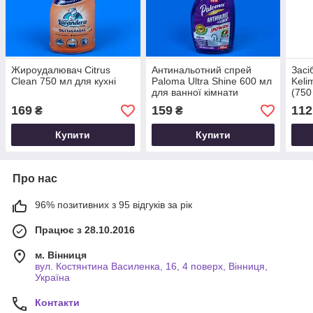
Жироудалювач Citrus
Антинальотний спрей
Засі
Clean 750 мл для кухні
Paloma Ultra Shine 600 мл
Keli
для ванної кімнати
(750
169
159
112
₴
₴
Купити
Купити
Про нас
96% позитивних з 95 відгуків за рік
Працює з 28.10.2016
м. Вінниця
вул. Костянтина Василенка, 16, 4 поверх, Вінниця,
Україна
Контакти