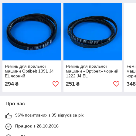
Ремінь для пральної
Ремінь для пральної
Ремі
машини Optibelt 1091 J4
машини «Optibelt» чорний
маши
EL чорний
1222 J4 EL
чорн
294
251
348
₴
₴
Про нас
96% позитивних з 95 відгуків за рік
Працює з 28.10.2016