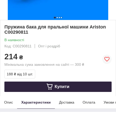
Пружина бака для пральної машини Ariston
C00290811
В наявності
Код: C00290811
Опт і роздріб
214
₴
Мінімальна сума замовлення на сайті — 300 ₴
188 ₴
від 10 шт.
Купити
Опис
Характеристики
Доставка
Оплата
Умови 