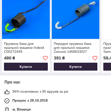
Пружина бака для
Передня пружина бака
Пруж
пральної машини Indesit
для пральної машини
пра
C00272449
Zanussi 1468633027
Sam
Original
480
391
59,
₴
₴
Купити
Купити
Про нас
96% позитивних з 95 відгуків за рік
Працює з 28.10.2016
м. Вінниця