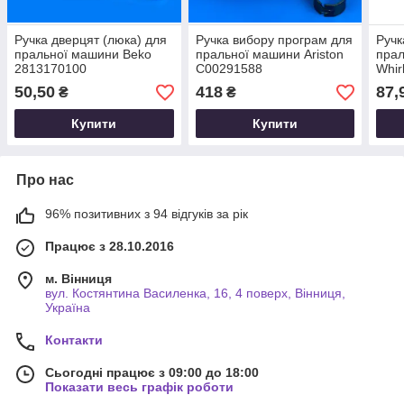
Ручка дверцят (люка) для
Ручка вибору програм для
Ручк
пральної машини Beko
пральної машини Ariston
пра
2813170100
C00291588
Whir
50,50
418
87,
₴
₴
Купити
Купити
Про нас
96% позитивних з 94 відгуків за рік
Працює з 28.10.2016
м. Вінниця
вул. Костянтина Василенка, 16, 4 поверх, Вінниця,
Україна
Контакти
Сьогодні працює з 09:00 до 18:00
Показати весь графік роботи