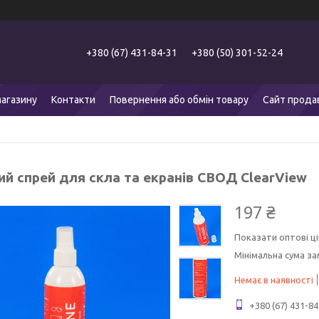
+380 (67) 431-84-31
+380 (50) 301-52-24
агазину
Контакти
Повернення або обмін товару
Сайт прода
ий спрей для скла та екранів СВОД ClearView
197 ₴
Показати оптові ці
Мінімальна сума за
Немає в наявності
+380 (67) 431-84