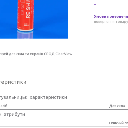
повернення товару
прей для скла та екранів СВОД ClearView
теристики
тувальницькі характеристики
асіб
Для скла
і атрибути
Очисний с