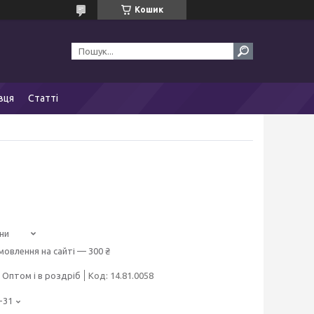
Кошик
вця
Статті
ни
мовлення на сайті — 300 ₴
Оптом і в роздріб
Код:
14.81.0058
-31