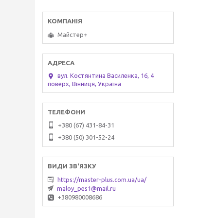
Майстер+
вул. Костянтина Василенка, 16, 4
поверх, Вінниця, Україна
+380 (67) 431-84-31
+380 (50) 301-52-24
https://master-plus.com.ua/ua/
maloy_pes1@mail.ru
+380980008686