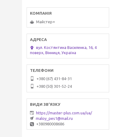
Майстер+
вул. Костянтина Василенка, 16, 4
поверх, Вінниця, Україна
+380 (67) 431-84-31
+380 (50) 301-52-24
https://master-plus.com.ua/ua/
maloy_pes1@mail.ru
+380980008686