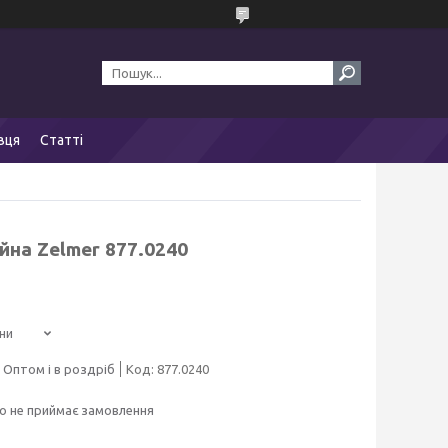
вця
Статті
йна Zelmer 877.0240
ни
Оптом і в роздріб
Код:
877.0240
о не приймає замовлення