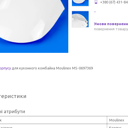
+380 (67) 431-84
повернення товару
орпусу
для кухонного комбайна Moulinex MS-0697369
теристики
і атрибути
к
Moulinex
частини
Корпус