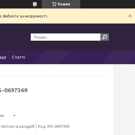
Кошик
. Вибачте за незручності.
вця
Статті
S-0697369
ни
Оптом і в роздріб
Код:
MS-0697369