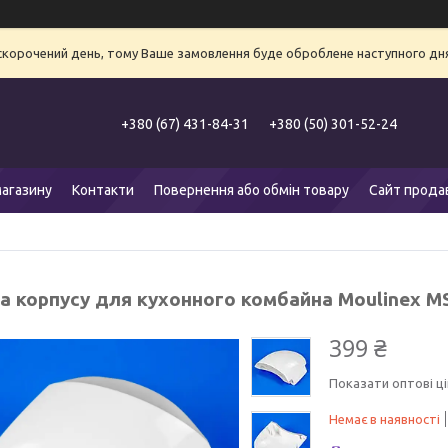
 скорочений день, тому Ваше замовлення буде оброблене наступного дня
+380 (67) 431-84-31
+380 (50) 301-52-24
агазину
Контакти
Повернення або обмін товару
Сайт прода
а корпусу для кухонного комбайна Moulinex M
399 ₴
Показати оптові ці
Немає в наявності