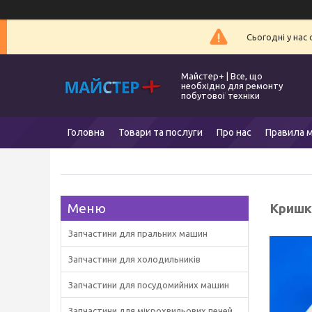
Сьогодні у нас
Майстер+ | Все, що
необхідно для ремонту
побутової техніки
Головна
Товари та послуги
Про нас
Правила м
Кришк
Запчастини для пральних машин
Запчастини для холодильників
Запчастини для посудомийних машин
Запчастини для мікрохвильових печей