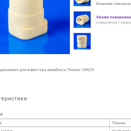
Компанія тимчасов
повернення товару
ущільнювач для інжектора аквабокса Thomas 109229
теристики
ні
к
Thomas
частини
Ущільнюв