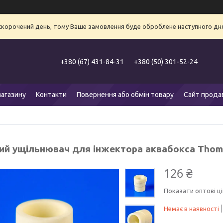
 скорочений день, тому Ваше замовлення буде оброблене наступного дня
+380 (67) 431-84-31
+380 (50) 301-52-24
агазину
Контакти
Повернення або обмін товару
Сайт прода
ий ущільнювач для інжектора аквабокса Thom
126 ₴
Показати оптові ці
Немає в наявності