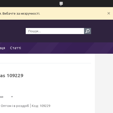
. Вибачте за незручності.
вця
Статті
as 109229
ни
Оптом і в роздріб
Код:
109229