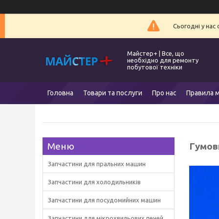
Сьогодні у нас
Майстер+ | Все, що
необхідно для ремонту
побутової техніки
Головна
Товари та послуги
Про нас
Правила м
Гумов
Запчастини для пральних машин
Запчастини для холодильників
Запчастини для посудомийних машин
Запчастини для мікрохвильових печей