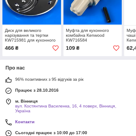
Диск для великого
Муфта для кухонного
Муфт
нарізування та тертки
комбайна Kenwood
чаші
KW715981 для кухонного
KW716584
Ken
комбайна
466
109
62,
₴
₴
Про нас
96% позитивних з 95 відгуків за рік
Працює з 28.10.2016
м. Вінниця
вул. Костянтина Василенка, 16, 4 поверх, Вінниця,
Україна
Контакти
Сьогодні працює з 10:00 до 17:00