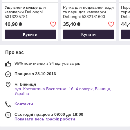
Ущільнене кільце для
Ручка для подавання води
Пор
кавоварки DeLonghi
та пари для кавоварки
терм
5313235781
DeLonghi 5332181600
DeLo
46,90
35,40
44,
₴
₴
Купити
Купити
Про нас
96% позитивних з 94 відгуків за рік
Працює з 28.10.2016
м. Вінниця
вул. Костянтина Василенка, 16, 4 поверх, Вінниця,
Україна
Контакти
Сьогодні працює з 09:00 до 18:00
Показати весь графік роботи