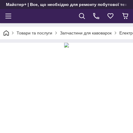
Майстер+ | Все, що необхідно для ремонту побутової техні
Товари та послуги
Запчастини для кавоварок
Електр