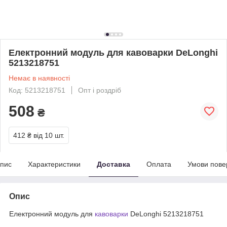
Електронний модуль для кавоварки DeLonghi
5213218751
Немає в наявності
Код: 5213218751
Опт і роздріб
508
₴
412 ₴
від 10 шт.
пис
Характеристики
Доставка
Оплата
Умови пове
Опис
Електронний модуль для
кавоварки
DeLonghi 5213218751