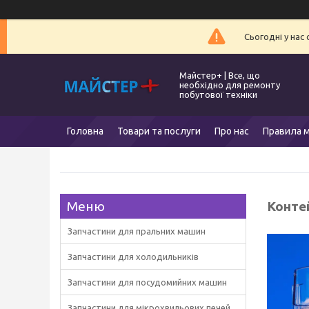
Сьогодні у нас
Майстер+ | Все, що
необхідно для ремонту
побутової техніки
Головна
Товари та послуги
Про нас
Правила м
Контей
Запчастини для пральних машин
Запчастини для холодильників
Запчастини для посудомийних машин
Запчастини для мікрохвильових печей