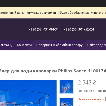
 скорочений день, тому Ваше замовлення буде оброблене наступного дня
+380 (67) 431-84-31
+380 (50) 301-52-24
агазину
Контакти
Повернення або обмін товару
Сайт прода
нер для води кавоварки Philips Saeco 1100174
2 547 ₴
Показати оптові ці
Немає в наявності