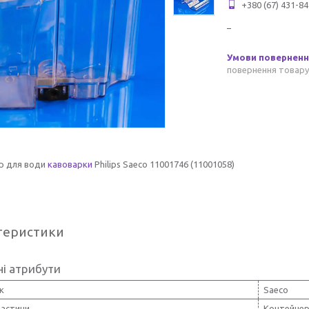
+380 (67) 431-84
повернення товару
р для води
кавоварки
Philips Saeco 11001746 (11001058)
теристики
і атрибути
к
Saeco
частини
Контейнер