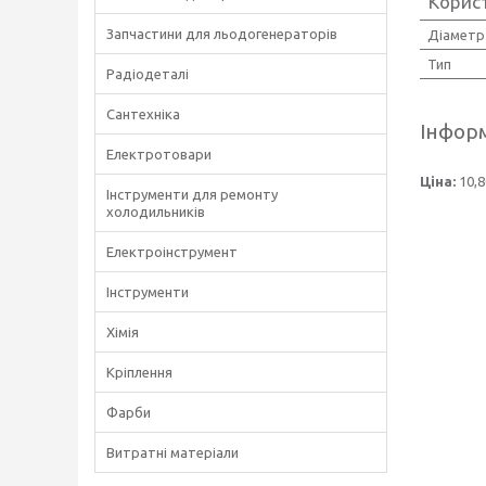
Корис
Запчастини для льодогенераторів
Діаметр
Тип
Радіодеталі
Сантехніка
Інформ
Електротовари
Ціна:
10,8
Інструменти для ремонту
холодильників
Електроінструмент
Інструменти
Хімія
Кріплення
Фарби
Витратні матеріали