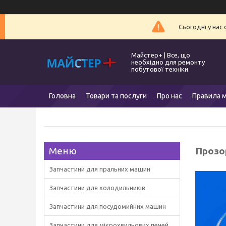
Сьогодні у нас
Майстер+ | Все, що
необхідно для ремонту
побутової техніки
Головна
Товари та послуги
Про нас
Правила м
Прозо
Запчастини для пральних машин
Запчастини для холодильників
Запчастини для посудомийних машин
Запчастини для мікрохвильових печей