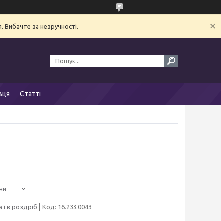
. Вибачте за незручності.
вця
Статті
ни
 і в роздріб
Код:
16.233.0043