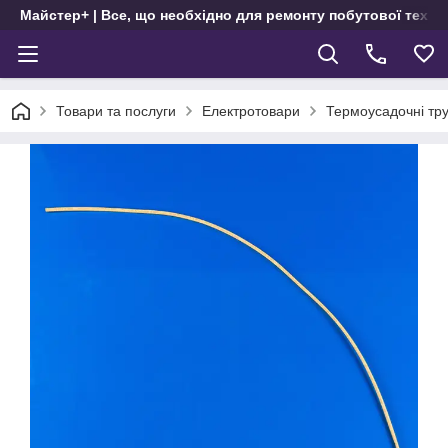
Майстер+ | Все, що необхідно для ремонту побутової техні
Товари та послуги
Електротовари
Термоусадочні тр