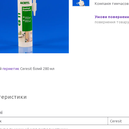
Компанія тимчасов
повернення товару
ий
герметик
Ceresit білий 280 мл
теристики
ні
к
Ceresit