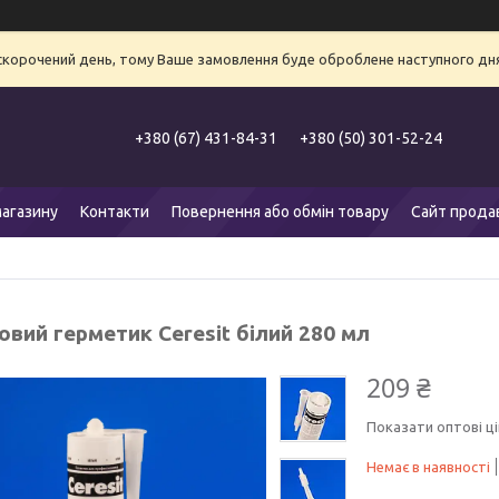
 скорочений день, тому Ваше замовлення буде оброблене наступного дня
+380 (67) 431-84-31
+380 (50) 301-52-24
агазину
Контакти
Повернення або обмін товару
Сайт прода
вий герметик Ceresit білий 280 мл
209 ₴
Показати оптові ці
Немає в наявності