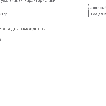
тувальницькі характеристики
Акрилови
ктор
Туба для 
ація для замовлення
₴