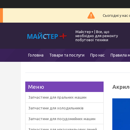
Сьогодні у нас
Майстер+ | Все, що
необхідно для ремонту
побутової техніки
Головна
Товари та послуги
Про нас
Правила м
Акрило
Запчастини для пральних машин
Запчастини для холодильників
Запчастини для посудомийних машин
Запчастини для мікрохвильових печей