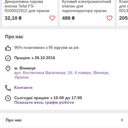
Декоративна парова
Кутовий електромагнітний
Клап
кнопка Tefal FS-
клапан для
для 
9100022912 для праски
парогенератора праски
001
1/8" (правий вихід)
32,10
486
205
₴
₴
Про нас
96% позитивних з 95 відгуків за рік
Працює з 28.10.2016
м. Вінниця
вул. Костянтина Василенка, 16, 4 поверх, Вінниця,
Україна
Контакти
Сьогодні працює з 10:00 до 17:00
Показати весь графік роботи
Про нас