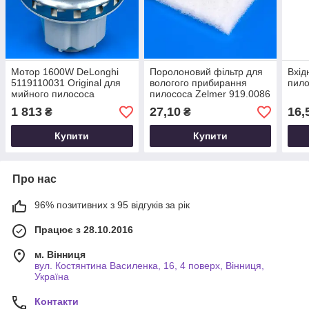
Мотор 1600W DeLonghi
Поролоновий фільтр для
Вхід
5119110031 Original для
вологого прибирання
пило
мийного пилососа
пилососа Zelmer 919.0086
(757488)
1 813
27,10
16,
₴
₴
Купити
Купити
Про нас
96% позитивних з 95 відгуків за рік
Працює з 28.10.2016
м. Вінниця
вул. Костянтина Василенка, 16, 4 поверх, Вінниця,
Україна
Контакти