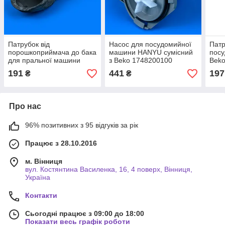
Патрубок від
Насос для посудомийної
Патр
порошкоприймача до бака
машини HANYU сумісний
пос
для пральної машини
з Beko 1748200100
Beko
Bosch 265958
191
441
197
₴
₴
Про нас
96% позитивних з 95 відгуків за рік
Працює з 28.10.2016
м. Вінниця
вул. Костянтина Василенка, 16, 4 поверх, Вінниця,
Україна
Контакти
Сьогодні працює з 09:00 до 18:00
Показати весь графік роботи