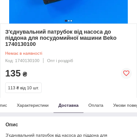
З'єднувальний патрубок від насоса до
піддона для посудомийної машини Beko
1740130100
Немає в наявності
Код: 1740130100
Опт і роздріб
135
₴
113 ₴
від 10 шт.
пис
Характеристики
Доставка
Оплата
Умови пове
Опис
З'єднувальний патрубок від насоса до піддона для