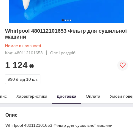
Whirlpool 480112101653 Фільтр для сушильної
машини
Немає в наявності
Код: 480112101653
Опт і роздріб
1 124
₴
990 ₴
від 10 шт.
пис
Характеристики
Доставка
Оплата
Умови пове
Опис
Whirlpool 480112101653 Фільтр для сушильної машини