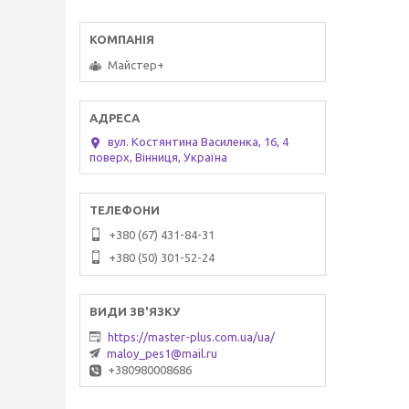
Майстер+
вул. Костянтина Василенка, 16, 4
поверх, Вінниця, Україна
+380 (67) 431-84-31
+380 (50) 301-52-24
https://master-plus.com.ua/ua/
maloy_pes1@mail.ru
+380980008686