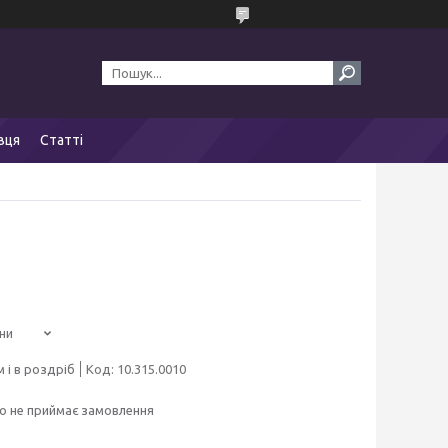
вця
Статті
ни
 і в роздріб
Код:
10.315.0010
о не приймає замовлення