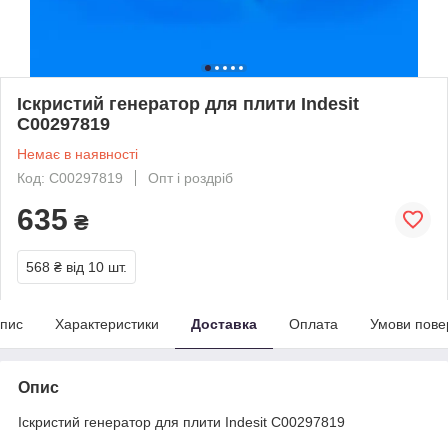
Іскристий генератор для плити Indesit
C00297819
Немає в наявності
Код: C00297819
Опт і роздріб
635
₴
568 ₴
від 10 шт.
пис
Характеристики
Доставка
Оплата
Умови пове
Опис
Іскристий генератор для плити Indesit C00297819