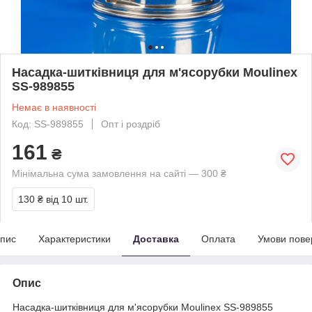
Насадка-шитківниця для м'ясорубки Moulinex
SS-989855
Немає в наявності
Код: SS-989855
Опт і роздріб
161
₴
Мінімальна сума замовлення на сайті — 300 ₴
130 ₴
від 10 шт.
пис
Характеристики
Доставка
Оплата
Умови пове
Опис
Насадка-шитківниця для м'ясорубки Moulinex SS-989855