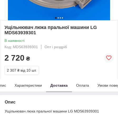
Ущільнювач люка пральної машини LG
MDS63939301
В наявності
Код: MDS63939301
Опт і роздріб
2 720
₴
2 307 ₴
від 10 шт.
пис
Характеристики
Доставка
Оплата
Умови пове
Опис
Ущільнювач люка пральної машини LG MDS63939301