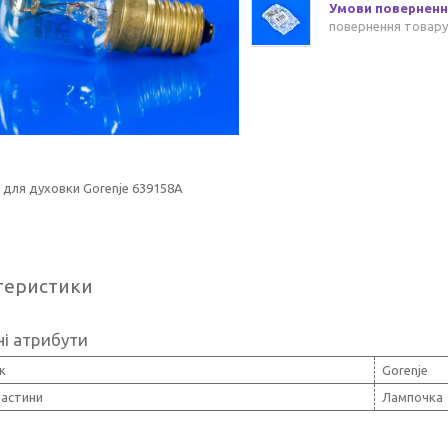
повернення товару
для духовки Gorenje 639158A
теристики
і атрибути
к
Gorenje
частини
Лампочка