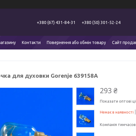
+380 (67) 431-84-31
+380 (50) 301-52-24
агазину
Контакти
Повернення або обмін товару
Сайт прода
чка для духовки Gorenje 639158A
293 ₴
Показати оптові ці
Немає в наявності
Компанія тимчасов