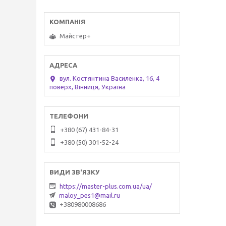
Майстер+
вул. Костянтина Василенка, 16, 4
поверх, Вінниця, Україна
+380 (67) 431-84-31
+380 (50) 301-52-24
https://master-plus.com.ua/ua/
maloy_pes1@mail.ru
+380980008686