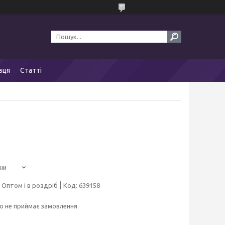
вця
Статті
ни
Оптом і в роздріб
Код:
639158
о не приймає замовлення