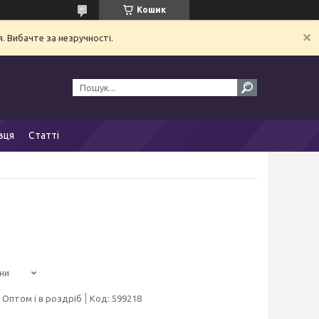
Кошик
. Вибачте за незручності.
вця
Статті
ни
Оптом і в роздріб
Код:
599218