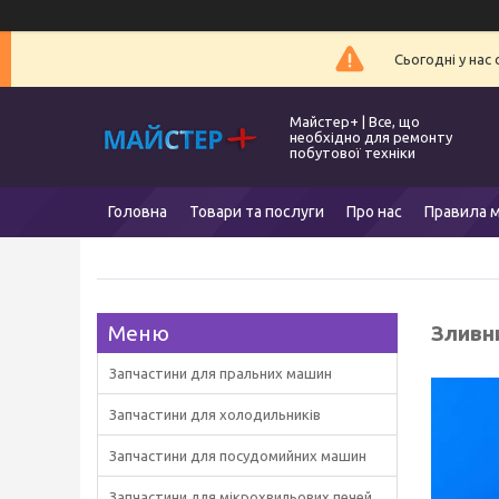
Сьогодні у нас
Майстер+ | Все, що
необхідно для ремонту
побутової техніки
Головна
Товари та послуги
Про нас
Правила м
Зливн
Запчастини для пральних машин
Запчастини для холодильників
Запчастини для посудомийних машин
Запчастини для мікрохвильових печей