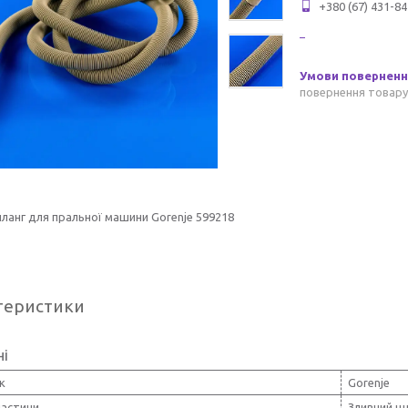
+380 (67) 431-84
повернення товару
ланг для пральної машини Gorenje 599218
теристики
ні
к
Gorenje
частини
Зливний ш