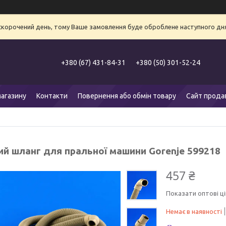
 скорочений день, тому Ваше замовлення буде оброблене наступного дня
+380 (67) 431-84-31
+380 (50) 301-52-24
агазину
Контакти
Повернення або обмін товару
Сайт прода
ий шланг для пральної машини Gorenje 599218
457 ₴
Показати оптові ці
Немає в наявності