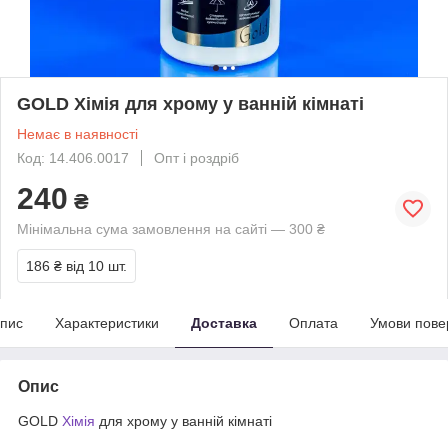
GOLD Хімія для хрому у ванній кімнаті
Немає в наявності
Код: 14.406.0017
Опт і роздріб
240
₴
Мінімальна сума замовлення на сайті — 300 ₴
186 ₴
від 10 шт.
пис
Характеристики
Доставка
Оплата
Умови пове
Опис
GOLD
Хімія
для хрому у ванній кімнаті