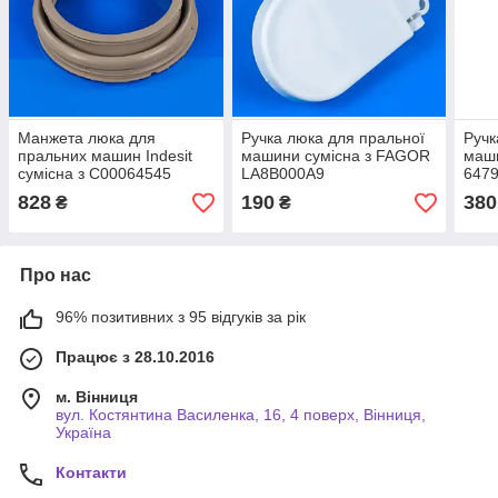
Манжета люка для
Ручка люка для пральної
Ручк
пральних машин Indesit
машини сумісна з FAGOR
маши
сумісна з C00064545
LA8B000A9
647
828
190
380
₴
₴
Про нас
96% позитивних з 95 відгуків за рік
Працює з 28.10.2016
м. Вінниця
вул. Костянтина Василенка, 16, 4 поверх, Вінниця,
Україна
Контакти