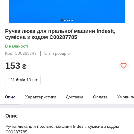
Ручка люка для пральної машини Indesit,
сумісна з кодом C00287785
В наявності
Код: C00285747
Опт і роздріб
153
₴
121 ₴
від 10 шт.
Опис
Характеристики
Доставка
Оплата
Умови п
Опис
Ручка люка для пральної машини Indesit, сумісна з кодом
C00287785