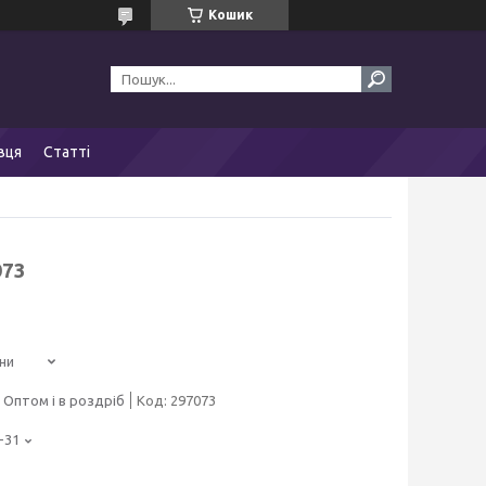
Кошик
вця
Статті
073
ни
Оптом і в роздріб
Код:
297073
-31