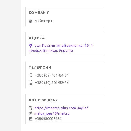
Майстер+
вул. Костянтина Василенка, 16, 4
поверх, Вінниця, Україна
+380 (67) 431-84-31
+380 (50) 301-52-24
https://master-plus.com.ua/ua/
maloy_pes1@mail.ru
+380980008686