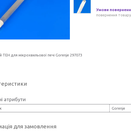
повернення товару
 ТЕН для мікрохвильової печі Gorenje 297073
теристики
і атрибути
к
Gorenje
ація для замовлення