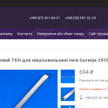
+380 (67) 431-84-31
+380 (50) 301-52-24
агазину
Контакти
Повернення або обмін товару
Сайт прода
овий ТЕН для мікрохвильової печі Gorenje 297
694 ₴
Показати оптові ці
Немає в наявності
+380 (67) 431-84