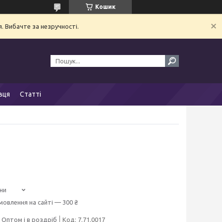
Кошик
. Вибачте за незручності.
вця
Статті
ни
мовлення на сайті — 300 ₴
Оптом і в роздріб
Код:
7.71.0017