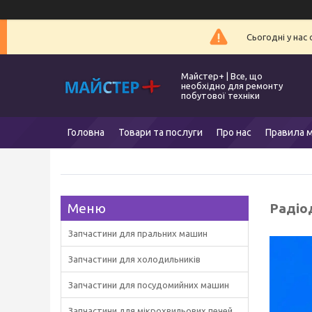
Сьогодні у нас
Майстер+ | Все, що
необхідно для ремонту
побутової техніки
Головна
Товари та послуги
Про нас
Правила м
Радіо
Запчастини для пральних машин
Запчастини для холодильників
Запчастини для посудомийних машин
Запчастини для мікрохвильових печей