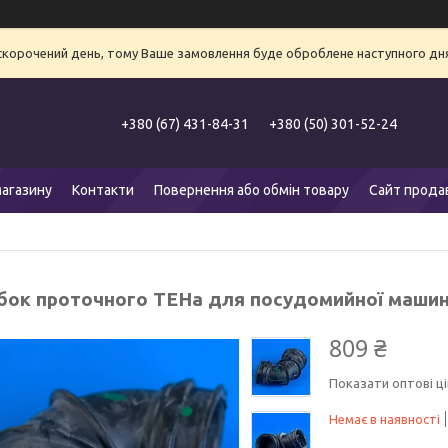
 скорочений день, тому Ваше замовлення буде оброблене наступного дня
+380 (67) 431-84-31
+380 (50) 301-52-24
агазину
Контакти
Повернення або обмін товару
Сайт прода
бок проточного ТЕНа для посудомийної машин
809 ₴
Показати оптові ці
Немає в наявності