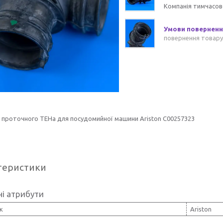
Компанія тимчасов
повернення товару
 проточного ТЕНа для посудомийної машини Ariston C00257323
теристики
і атрибути
к
Ariston