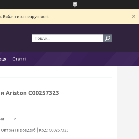
. Вибачте за незручності.
вця
Статті
и Ariston C00257323
ни
Оптом і в роздріб
Код:
C00257323