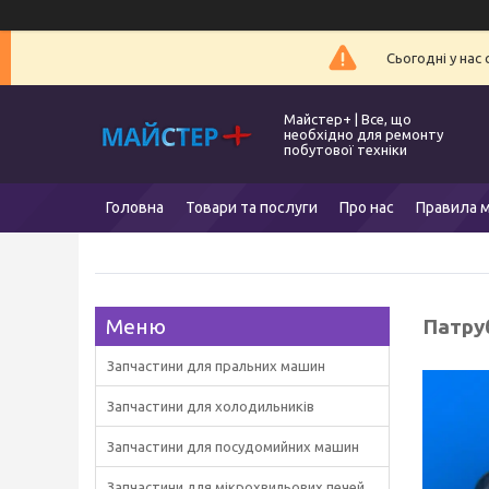
Сьогодні у нас
Майстер+ | Все, що
необхідно для ремонту
побутової техніки
Головна
Товари та послуги
Про нас
Правила м
Патру
Запчастини для пральних машин
Запчастини для холодильників
Запчастини для посудомийних машин
Запчастини для мікрохвильових печей