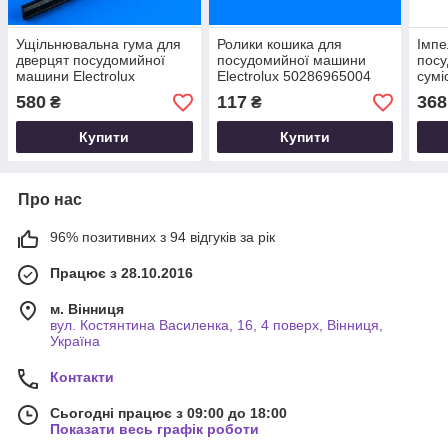
Ущільнювальна гума для
Ролики кошика для
Імпе
дверцят посудомийної
посудомийної машини
посу
машини Electrolux
Electrolux 50286965004
сумі
1171265232
152
580
117
368
₴
₴
Купити
Купити
Про нас
96% позитивних з 94 відгуків за рік
Працює з 28.10.2016
м. Вінниця
вул. Костянтина Василенка, 16, 4 поверх, Вінниця,
Україна
Контакти
Сьогодні працює з 09:00 до 18:00
Показати весь графік роботи