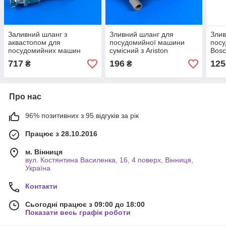
Заливний шланг з
Зливний шланг для
Злив
аквастопом для
посудомийної машини
пос
посудомийних машин
сумісний з Ariston
Bosc
Electrolux 3792785101
C00273284
717
196
125
₴
₴
Про нас
96% позитивних з 95 відгуків за рік
Працює з 28.10.2016
м. Вінниця
вул. Костянтина Василенка, 16, 4 поверх, Вінниця,
Україна
Контакти
Сьогодні працює з 09:00 до 18:00
Показати весь графік роботи