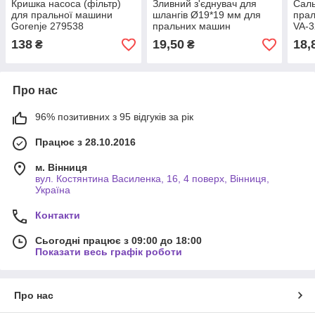
Кришка насоса (фільтр)
Зливний з'єднувач для
Саль
для пральної машини
шлангів Ø19*19 мм для
прал
Gorenje 279538
пральних машин
VA-3
138
19,50
18,
₴
₴
Про нас
96% позитивних з 95 відгуків за рік
Працює з 28.10.2016
м. Вінниця
вул. Костянтина Василенка, 16, 4 поверх, Вінниця,
Україна
Контакти
Сьогодні працює з 09:00 до 18:00
Показати весь графік роботи
Про нас